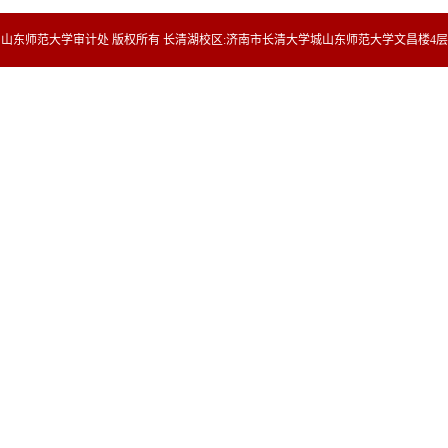
山东师范大学审计处 版权所有 长清湖校区:济南市长清大学城山东师范大学文昌楼4层