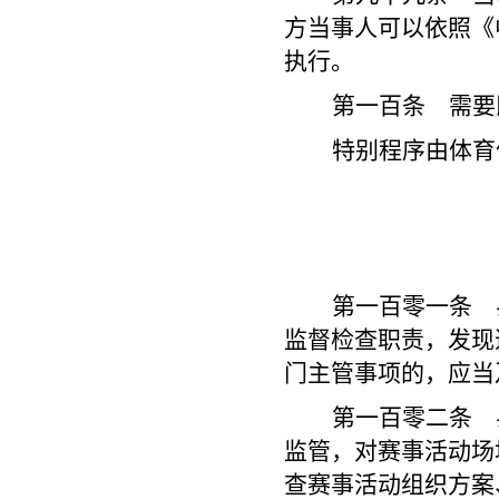
方当事人可以依照《
执行。
第一百条
需要即
特别程序由体育
第一百零一条
县
监督检查职责，发现
门主管事项的，应当
第一百零二条
县
监管，对赛事活动场
查赛事活动组织方案