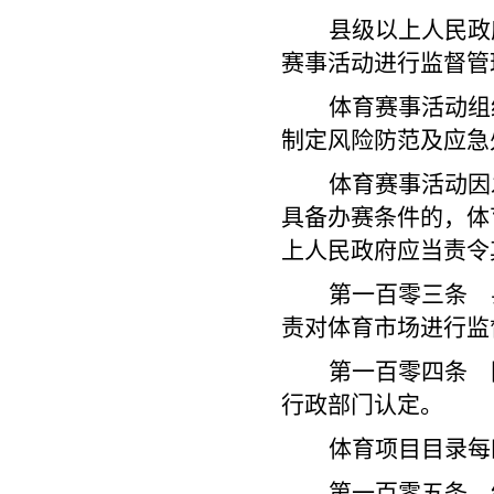
县级以上人民政
赛事活动进行监督管
体育赛事活动组
制定风险防范及应急
体育赛事活动因
具备办赛条件的，体
上人民政府应当责令
第一百零三条
县
责对体育市场进行监
第一百零四条
国
行政部门认定。
体育项目目录每
第一百零五条
经