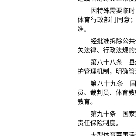
因特殊需要临时
体育行政部门同意
准。
经批准拆除公共
关法律、行政法规的
第八十八条
县级
护管理机制，明确管
第八十九条
国
员、裁判员、体育教
教育。
第九十条
国家鼓
责任保险制度。
大型体育赛事活