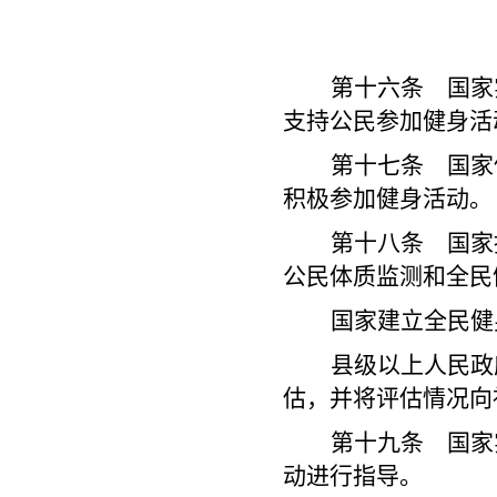
第十六条
国家实
支持公民参加健身活
第十七条
国家倡
积极参加健身活动。
第十八条
国家推
公民体质监测和全民
国家建立全民健
县级以上人民政
估，并将评估情况向
第十九条
国家实
动进行指导。