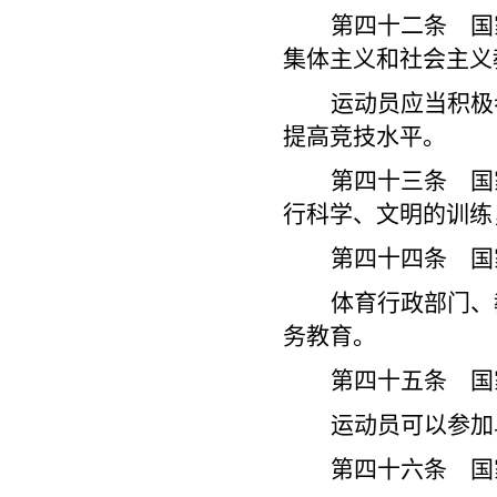
第四十二条
国家
集体主义和社会主义
运动员应当积极
提高竞技水平。
第四十三条
国家
行科学、文明的训练
第四十四条
国家
体育行政部门、
务教育。
第四十五条
国家
运动员可以参加
第四十六条
国家