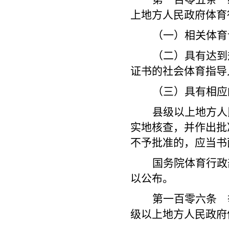
上地方人民政府体育
（一）相关体育
（二）具有达到
证书的社会体育指导
（三）具有相应
县级以上地方人
实地核查，并作出批
不予批准的，应当书
国务院体育行政
以公布。
第一百零六条
举
级以上地方人民政府