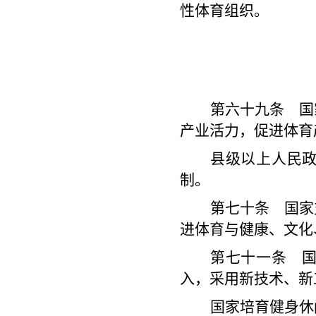
性体育组织。
第六十九条
国家
产业活力，促进体育
县级以上人民
制。
第七十条
国家支
进体育与健康、文化
第七十一条
国
入，采用新技术、新
国家培育健身休