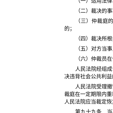
（一）适用法律
（二）裁决的事
（三）仲裁庭
的；
（四）裁决所根
（五）对方当事
（六）仲裁员在
人民法院经组成
决违背社会公共利益
人民法院受理撤
裁庭在一定期限内重
人民法院应当裁定恢
第九十九条
当事