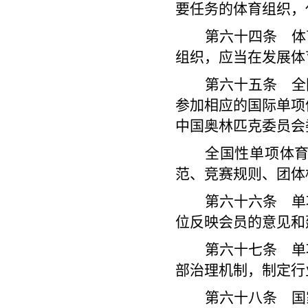
要任务的体育组织，
第六十四条
体育
组织，应当在发展体
第六十五条
全国
参加相应的国际单项
中国奥林匹克委员会
全国性单项体
范、竞赛规则、团体
第六十六条
单项
位反映会员的意见和
第六十七条
单项
部治理机制，制定行
第六十八条
国家