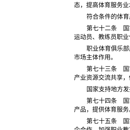
态，提高体育服务业
符合条件的体育
第七十二条
国家
运动员、教练员职业
职业体育俱乐部
市场主体作用。
第七十三条
国家
产业资源交流共享，
国家支持地方发
第七十四条
国家
产品，提供体育服务
第七十五条
国家
企合作，加强职业教