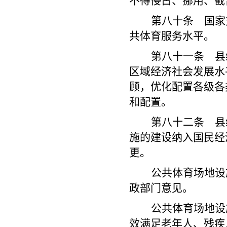
不得侵占、挪用、截
第八十条
国家支
共体育服务水平。
第八十一条
县级
区域经济社会发展水
顾，优化配置各级各
和配置。
第八十二条
县级
施的建设纳入国民经
更。
公共体育场地设
政部门意见。
公共体育场地设
效满足老年人、残疾