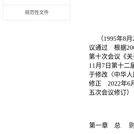
规范性文件
（
1995
年
8
月
议通过 根据
20
第十次会议《关
11
月
7
日第十二
于修改〈中华人
修正
2022
年
6
五次会议修订）
第一章 总