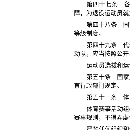
第四十七条
各
障，为退役运动员就
第四十八条
国家
等级制度。
第四十九条
代表
动队，应当按照公开
运动员选拔和运
第五十条
国家对
育行政部门规定。
第五十一条
体育
体育赛事活动组
赛事规则，不得弄虚
严禁任何组织和