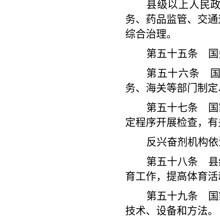
县级以上人民
务、药品监管、交通
综合治理。
第五十五条
国务
第五十六条
国
务、海关等部门制定
第五十七条
国家
定程序开展检查，有
反兴奋剂机构依
第五十八条
县级
育工作，提高体育活
第五十九条
国家
技术、设备和方法。