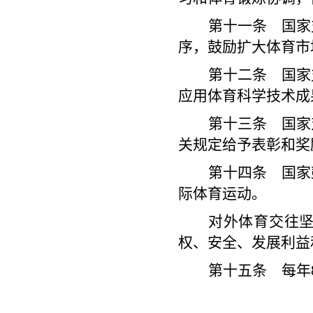
第十一条
国家支
序，鼓励扩大体育市
第十二条
国家支
应用体育科学技术成
第十三条
国家对
关规定给予表彰和奖
第十四条
国家鼓
际体育运动。
对外体育交往
权、安全、发展利益
第十五条
每年