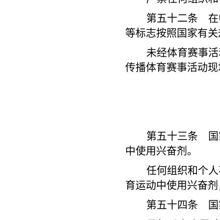
第五十二条
在中
等标志按照国家有关
未经体育赛事活
传播体育赛事活动现
第五十三条
国家
中使用兴奋剂。
任何组织和个人
育运动中使用兴奋剂
第五十四条
国