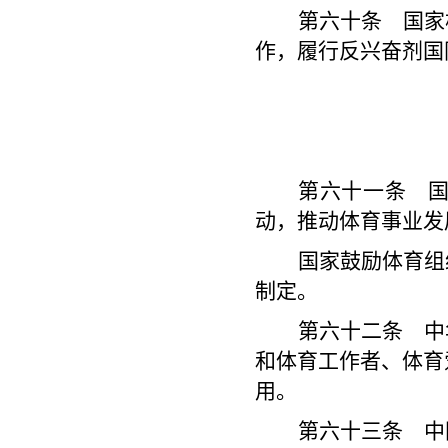
第六十条
国家根
作，履行反兴奋剂国
第六十一条
国
动，推动体育事业发
国家鼓励体育组
制定。
第六十二条
中华
和体育工作者、体育
用。
第六十三条
中国