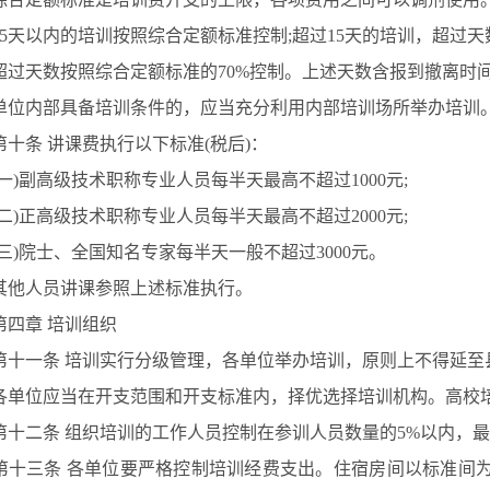
15天以内的培训按照综合定额标准控制;超过15天的培训，超过天
超过天数按照综合定额标准的70%控制。上述天数含报到撤离时
内部具备培训条件的，应当充分利用内部培训场所举办培训
十条
讲课费执行以下标准
(税后)：
(一)副高级技术职称专业人员每半天最高不超过1000元;
(二)正高级技术职称专业人员每半天最高不超过2000元;
(三)院士、全国知名专家每半天一般不超过3000元。
人员讲课参照上述标准执行。
四章
培训组织
十一条
培训实行分级管理，各单位举办培训，原则上不得延至
位应当在开支范围和开支标准内，择优选择培训机构。高校培
十二条
组织培训的工作人员控制在参训人员数量的
5%以内，最
十三条
各单位要严格控制培训经费支出。住宿房间以标准间