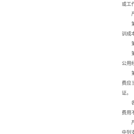
或工
严禁
第
训成
第
第
公用
第
费应
证。
各单
费用
严禁
中列