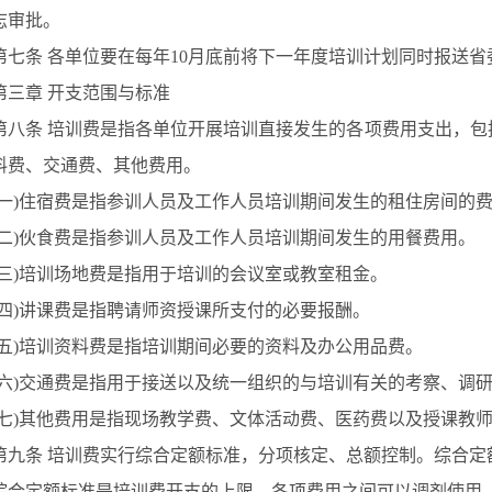
志审批。
七条
各单位要在每年
10月底前将下一年度培训计划同时报送
三章
开支范围与标准
八条
培训费是指各单位开展培训直接发生的各项费用支出，包
料费、交通费、其他费用。
(一)住宿费是指参训人员及工作人员培训期间发生的租住房间的
(二)伙食费是指参训人员及工作人员培训期间发生的用餐费用。
(三)培训场地费是指用于培训的会议室或教室租金。
(四)讲课费是指聘请师资授课所支付的必要报酬。
(五)培训资料费是指培训期间必要的资料及办公用品费。
(六)交通费是指用于接送以及统一组织的与培训有关的考察、调
(七)其他费用是指现场教学费、文体活动费、医药费以及授课教
九条
培训费实行综合定额标准，分项核定、总额控制。综合定
定额标准是培训费开支的上限，各项费用之间可以调剂使用。