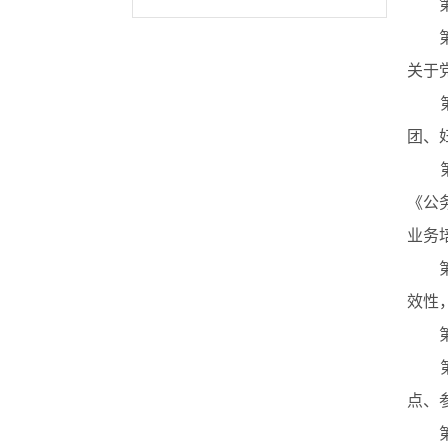
第
第
关于
第
团、
第
《公
业务
第
效性
第
第
点、
第