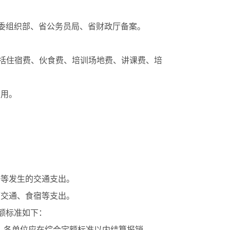
省委组织部、省公务员局、省财政厅备案。
括住宿费、伙食费、培训场地费、讲课费、培
费用。
研等发生的交通支出。
师交通、食宿等支出。
额标准如下：
各单位应在综合定额标准以内结算报销。