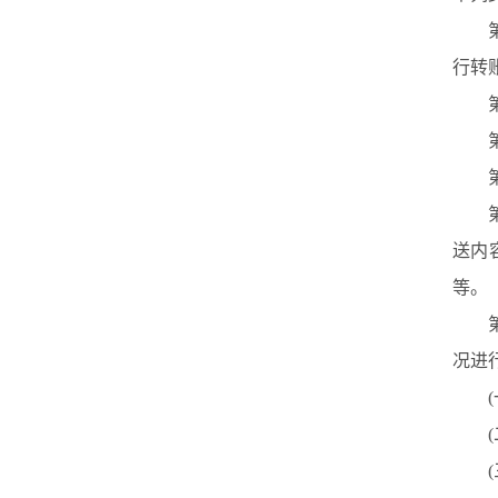
第
行转
第
第
第
第
送内
等。
第
况进