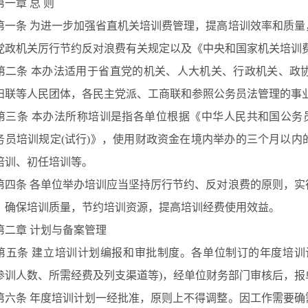
一章
总
则
一条
为进一步加强省直机关培训费管理，提高培训效率和质量
党政机关厉行节约反对浪费有关规定以及《中央和国家机关培训
二条
本办法适用于省直党的机关、人大机关、行政机关、政
妇联等人民团体，各民主党派、工商联和参照公务员法管理的事
三条
本办法所称培训是指各单位根据《中华人民共和国公务
务员培训规定(试行)》，使用财政资金在境内举办的三个月以
培训、初任培训等。
四条
各单位举办培训应当坚持厉行节约、反对浪费的原则，实
，确保培训质量，节约培训资源，提高培训经费使用效益。
二章
计划与备案管理
五条
建立培训计划编报和审批制度。各单位制订的年度培训
参训人数、所需经费及列支渠道等)，经单位财务部门审核后，报
六条
年度培训计划一经批准，原则上不得调整。因工作需要确