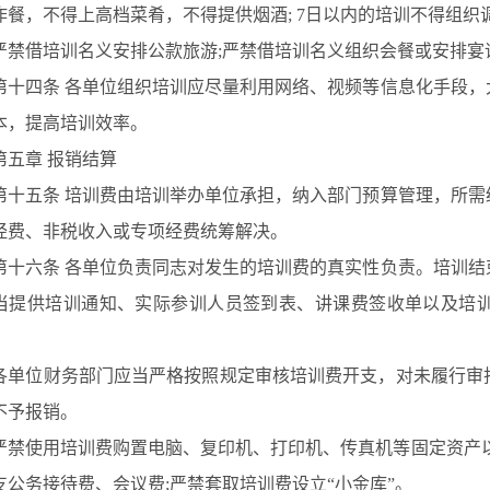
作餐，不得上高档菜肴，不得提供烟酒; 7日以内的培训不得组织
借培训名义安排公款旅游
;严禁借培训名义组织会餐或安排宴
十四条
各单位组织培训应尽量利用网络、视频等信息化手段，
本，提高培训效率。
五章
报销结算
十五条
培训费由培训举办单位承担，纳入部门预算管理，所需
经费、非税收入或专项经费统筹解决。
十六条
各单位负责同志对发生的培训费的真实性负责。培训结
当提供培训通知、实际参训人员签到表、讲课费签收单以及培
位财务部门应当严格按照规定审核培训费开支，对未履行审批
不予报销。
使用培训费购置电脑、复印机、打印机、传真机等固定资产以
支公务接待费、会议费;严禁套取培训费设立“小金库”。