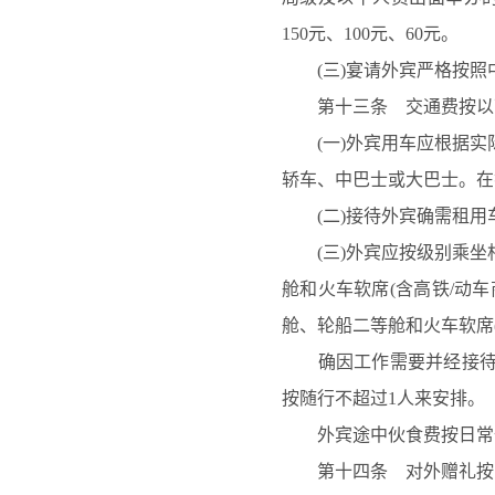
150元、100元、60元。
(三)宴请外宾严格按
第十三条 交通费按以
(一)外宾用车应根据
轿车、中巴士或大巴士。在
(二)接待外宾确需租
(三)外宾应按级别乘
舱和火车软席(含高铁/动
舱、轮船二等舱和火车软席
确因工作需要并经接待单
按随行不超过
1人来安排。
外宾途中伙食费按日常
第十四条 对外赠礼按