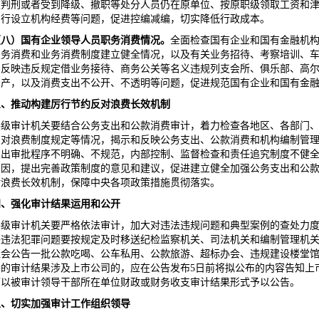
被判刑或者受到降级、撤职等处分人员仍在原单位、按原职级领取工资和津
自行设立机构经费等问题，促进控编减编，切实降低行政成本。
（八）国有企业领导人员职务消费情况。
全面检查国有企业和国有金融机
职务消费和业务消费制度建立健全情况，以及有关业务招待、考察培训、
和反映违反规定借业务接待、商务公关等名义违规列支会所、俱乐部、高
资产，以及消费支出不公开、不透明等问题，促进规范国有企业和国有金
三、推动构建厉行节约反对浪费长效机制
各级审计机关要结合公务支出和公款消费审计，着力检查各地区、各部门
反对浪费制度规定等情况，揭示和反映公务支出、公款消费和机构编制管
支出审批程序不明确、不规范，内部控制、监督检查和责任追究制度不健
原因，提出完善政策制度的意见和建议，促进建立健全加强公务支出和公
对浪费长效机制，保障中央各项政策措施贯彻落实。
四、强化审计结果运用和公开
各级审计机关要严格依法审计，加大对违法违规问题和典型案例的查处力
嫌违法犯罪问题要按规定及时移送纪检监察机关、司法机关和编制管理机
社会公告一批公款吃喝、公车私用、公款旅游、超标办会、违规建设楼堂馆
告的审计结果涉及上市公司的，应在公告发布5日前将拟公布的内容告知上
可以被审计领导干部所在单位财政或财务收支审计结果形式予以公告。
五、切实加强审计工作组织领导