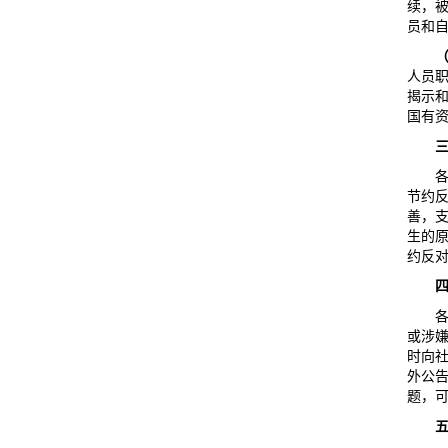
续，
员和
人员
揭示
国有
节约
善，
生的
约反
或涉
时向
外公
题，