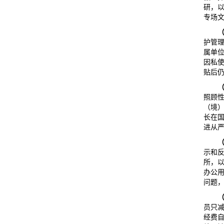
研，
专场
护管
属单
因私
贴后
照顾
（境
长在
进从
示和
所，
办公
问题
员只
经费