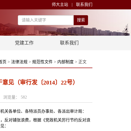
师大主站
|
联系我们
搜索
党建工作
联系我们
首页
>
法律法规
>
规范性文件
>
内部制度
> 正文
见（审行发〔2014〕22号）
人： 浏览量：
582
署机关各单位、各特派员办事处、各派出审计局：
约，反对铺张浪费，根据《党政机关厉行节约反对浪
意见：