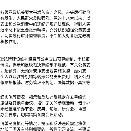
，各级党政机关要大兴艰苦奋斗之风，带头厉行勤俭
时有发生，人民群众反映强烈。党的十八大以来，以
务支出和公款消费中的违纪违规违法现象，得到人民
习近平总书记重要批示精神，充分认识加强公务支出
费，切实履行审计监督职责，不断加大对各级党政机
挥积极作用。
楼堂馆所建设维护经费等公务支出预算编制、审核报
等情况，揭示和反映预决算编制不规范，有关公务支
模，超预算、无预算安排支出或实施采购；虚列支
、个人以及驻外机构等转嫁公务支出费用；纳入公务
虚假票据报销、财务管理不规范、决算数据不真实等
组织实施等情况，揭示和反映违反规定在五星级宾
款旅游及其他与会议、培训无关的参观活动，借举办
，未经批准举办节会、庆典、论坛、研讨会、博览
俭办会要求，切实精简各类会议活动。
待清单制度执行等情况，揭示和反映违反规定将休
异地部门间没有特别需要的一般性学习交流、考察调