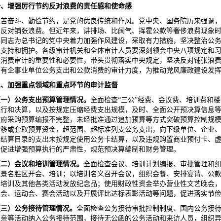
一、增强厉行节约反对浪费的责任感和使命感
艰苦奋斗、勤俭节约，是党的优良传统和作风。党中央、国务院历来强调
、反对铺张浪费。但近年来，讲排场、比阔气、挥霍公款等奢侈浪费现象
平同志为总书记的党中央着力加强作风建设，采取有力措施，坚决整治公
的支持和拥护。各级审计机关和全体审计人员要深刻领会中央八项规定和
款消费审计的重要性和必要性，带头贯彻落实中央规定，坚决反对铺张浪
国有企事业单位公务支出和公款消费的审计力度，为推动党风廉政建设发
二、加强重点领域和重点环节的审计监督
（一）公务支出预算管理情况。
全面检查“三公”经费、会议费、培训费和
执行和决算，以及按规定压缩经费支出规模，及时、全面公开预决算信息
政府采购预算编报不完整，未经批准通过追加预算等方式突破预算控制规
转移或套取预算资金，超范围、超标准列支公务支出，向下级单位、企业
制结算目录的支出未按规定使用公务卡结算，以及违规购置商业预付卡、
，促进增强预算执行的严肃性，规范预决算编制和财务管理。
（二）会议和培训管理情况。
全面检查会议、培训计划编报、审批管理和
风景名胜区开会、培训；以培训名义召开会议，组织会餐、安排宴请、公
、培训及其他各类活动发放纪念品；使用财政性资金举办营业性文艺晚会
展会、运动会、赛会活动以及开展评比达标表彰活动等问题，促进落实节
（三）公务接待管理情况。
全面检查公务接待审批控制制度、国内公务接
探亲等活动纳入公务接待范围，接待无公函的公务活动和来访人员，组织