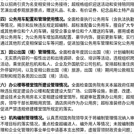
以及以招商引资为名变相安排公务接待；超规格组织迎送活动和安排陪同
文艺演出或参观旅游景点，赠送礼品、礼金、有价证券、纪念品和土特产
（四）公务用车配置和管理使用情况。
全面检查执行公务用车（含执法执
理等情况，揭示和反映违反规定超编制、超标准配备公务用车，擅自扩大
位或其他单位和个人的车辆，接受企事业单位和个人赠送的车辆，挪用或
使用公务用车；为公务用车增加高档配置、豪华内饰，提前更新车辆；实
仍通过其他形式变相保留公车等问题，促进加强公务用车管理和深化公务
（五）因公出国（境）管理情况。
全面检查年度因公出国（境）计划编制
性、无实质内容的一般性出访和出境调研、会议、培训等活动，违规组织
）活动，乘坐民航包机和私人、企业及外国航空公司包机，安排超标准住
国外停留时间，以及变相公款出国（境）旅游，出国（境）期间用公款相
严控制和规范各类因公出国（境）活动。
（六）办公楼等楼堂馆所建设管理情况。
全面检查国务院有关本届政府任
反映违反规定建设办公楼和配套建设大型广场、公园等设施，新建、改建
以建设技术业务用房名义变相建设楼堂馆所，规避审批置换办公用房；超
用房，领导干部长期租用宾馆、酒店房间作为办公用房；超标准装修办公
，促进严禁违规修建楼堂馆所规定的落实。
（七）机构编制管理情况。
认真贯彻国务院领导关于将编制管理情况纳入
减不增目标的落实情况，重点检查超编进人、编外用人等情况；未按编制
自理和企业化管理的事业单位申请基本支出预算，虚报冒领财政资金问题