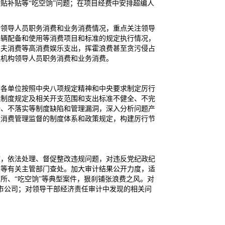
贴补贴等“吃空饷”问题；在项目经费中安排超编人
构领导人员职务消费和业务消费情况，重点关注领导
车辆配备和使用等消费项目和标准的规定执行情况，
尔夫消费等高消费娱乐支出，挥霍浪费甚至贪污侵占
融机构领导人员职务消费和业务消费。
、各单位按照中央八项规定精神和中央要求制定厉行
理制度规定及相关开支范围和支出标准不健全、不完
全、不落实等制度缺陷和管理漏洞，深入分析问题产
款消费管理监督的制度体系和政策规定，构建厉行节
度，依法处理、督促整改违规问题，对违反党纪政纪
关等有关主管部门查处。加大审计结果公开力度，适
所、“吃空饷”等典型案件，狠刹铺张浪费之风。对
市公司；对领导干部经济责任审计中发现的相关问