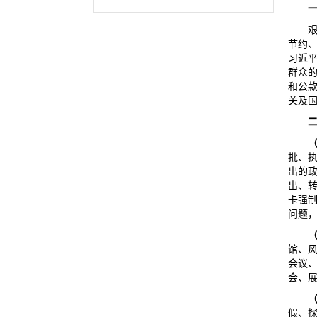
节约
习近
群众
和公
关及
批、
出的
出、
卡强
问题
馆、
会议
会、
假、