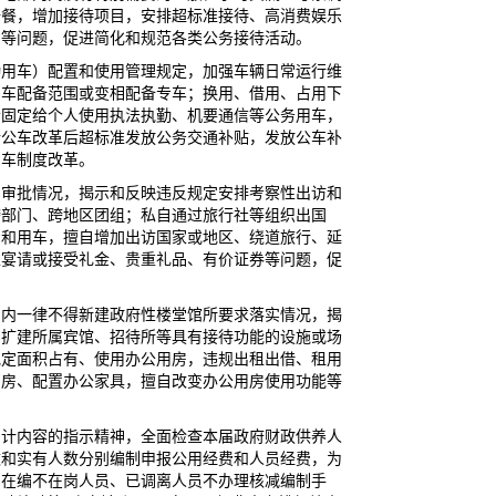
陪餐，增加接待项目，安排超标准接待、高消费娱乐
品等问题，促进简化和规范各类公务接待活动。
勤用车）配置和使用管理规定，加强车辆日常运行维
专车配备范围或变相配备专车；换用、借用、占用下
者固定给个人使用执法执勤、机要通信等公务用车，
行公车改革后超标准发放公务交通补贴，发放公车补
用车制度改革。
和审批情况，揭示和反映违反规定安排考察性出访和
跨部门、跨地区团组；私自通过旅行社等组织出国
房和用车，擅自增加出访国家或地区、绕道旅行、延
互宴请或接受礼金、贵重礼品、有价证券等问题，促
期内一律不得新建政府性楼堂馆所要求落实情况，揭
、扩建所属宾馆、招待所等具有接待功能的设施或场
规定面积占有、使用办公用房，违规出租出借、租用
用房、配置办公家具，擅自改变办公用房使用功能等
审计内容的指示精神，全面检查本届政府财政供养人
数和实有人数分别编制申报公用经费和人员经费，为
；在编不在岗人员、已调离人员不办理核减编制手